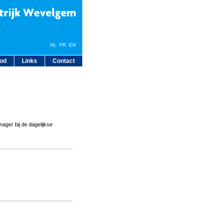
NL
FR
EN
bod
Links
Contact
ager bij de dagelijkse