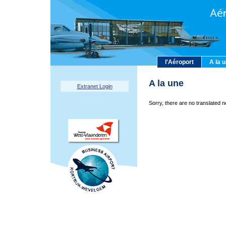
l'Aéroport
A la 
A la une
Extranet Login
Sorry, there are no translated n