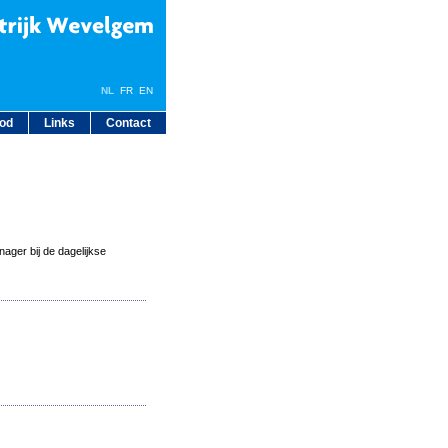
NL
FR
EN
bod
Links
Contact
ager bij de dagelijkse