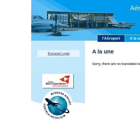
l'Aéroport
A la 
A la une
Extranet Login
Sorry, there are no translated n