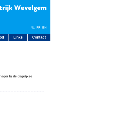
NL
FR
EN
bod
Links
Contact
ager bij de dagelijkse