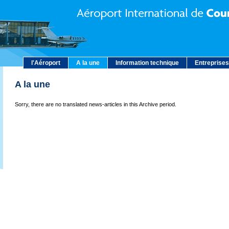
l'Aéroport
A la une
Information technique
Entreprises
A la une
Sorry, there are no translated news-articles in this Archive period.