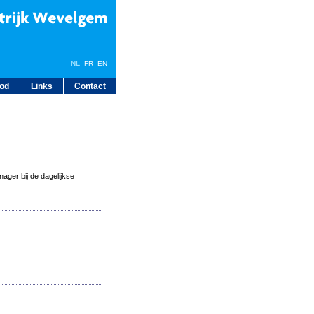
NL
FR
EN
bod
Links
Contact
ager bij de dagelijkse