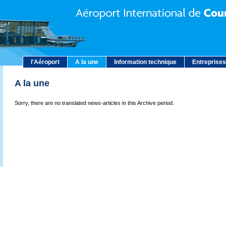
l'Aéroport
A la une
Information technique
Entreprises
A la une
Sorry, there are no translated news-articles in this Archive period.