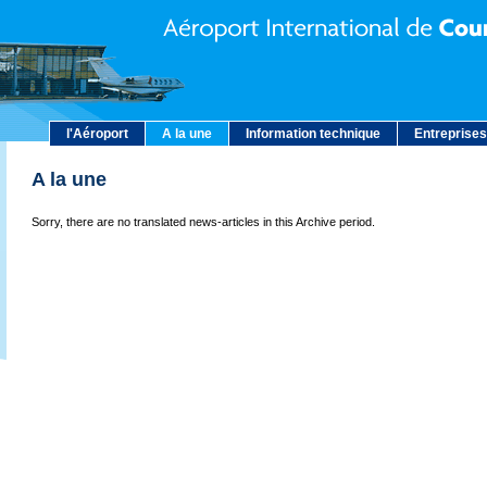
l'Aéroport
A la une
Information technique
Entreprises
A la une
Sorry, there are no translated news-articles in this Archive period.