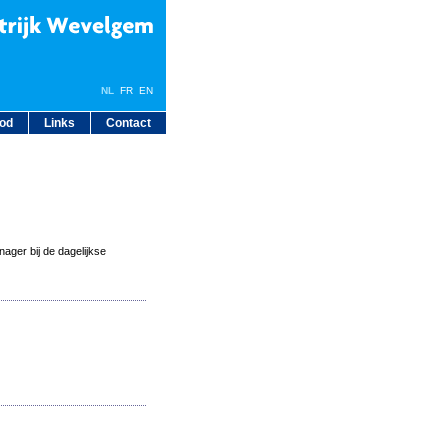
NL
FR
EN
bod
Links
Contact
ager bij de dagelijkse