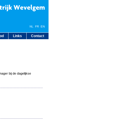
NL
FR
EN
bod
Links
Contact
ager bij de dagelijkse