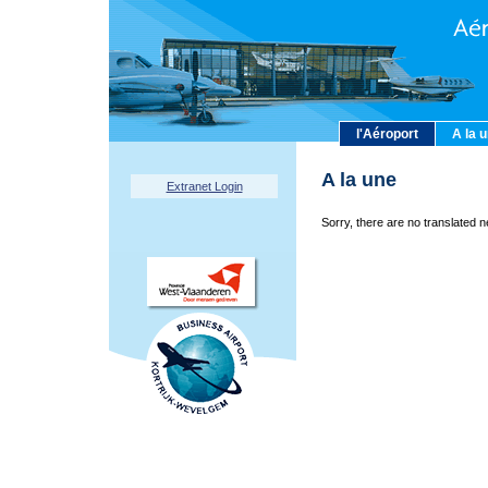
l'Aéroport
A la 
A la une
Extranet Login
Sorry, there are no translated n