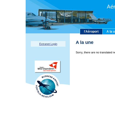
l'Aéroport
A la 
A la une
Extranet Login
Sorry, there are no translated n