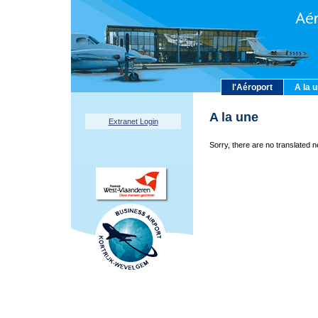
l'Aéroport
A la 
A la une
Extranet Login
Sorry, there are no translated n