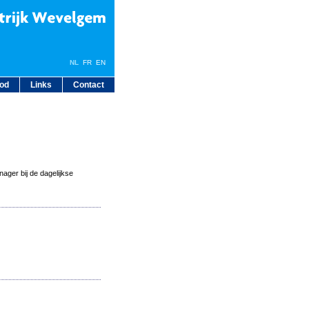
NL
FR
EN
bod
Links
Contact
ager bij de dagelijkse