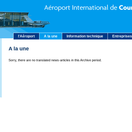
l'Aéroport
A la une
Information technique
Entreprises
A la une
Sorry, there are no translated news-articles in this Archive period.