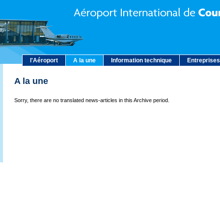
l'Aéroport
A la une
Information technique
Entreprises
A la une
Sorry, there are no translated news-articles in this Archive period.