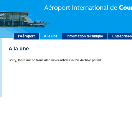
l'Aéroport
A la une
Information technique
Entreprises
A la une
Sorry, there are no translated news-articles in this Archive period.