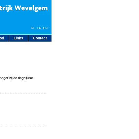
NL
FR
EN
bod
Links
Contact
ager bij de dagelijkse