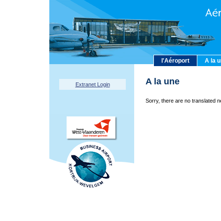
l'Aéroport
A la 
A la une
Extranet Login
Sorry, there are no translated n