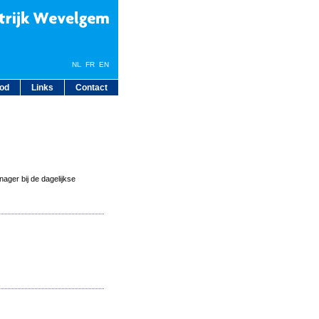
NL
FR
EN
bod
Links
Contact
ager bij de dagelijkse