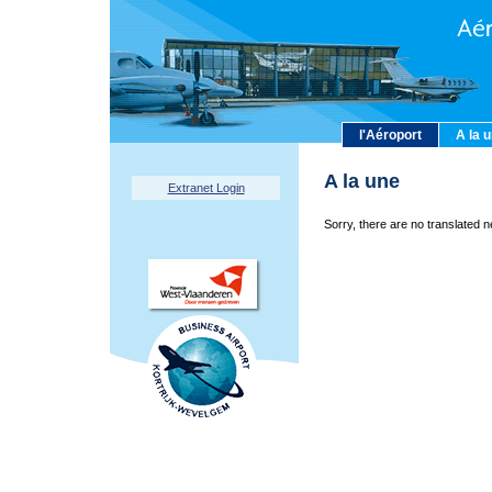
l'Aéroport
A la 
A la une
Extranet Login
Sorry, there are no translated n