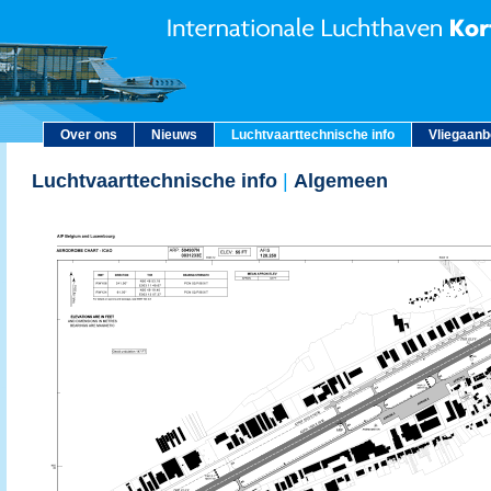
Over ons
Nieuws
Luchtvaarttechnische info
Vliegaan
Luchtvaarttechnische info
|
Algemeen