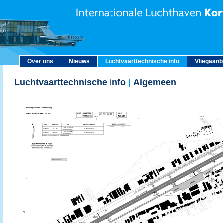
Over ons
Nieuws
Luchtvaarttechnische info
Vliegaan
Luchtvaarttechnische info
|
Algemeen