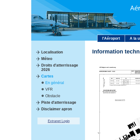
l'Aéroport
A la 
Information tech
Localisation
Méteo
Droits d'atterrissage
2026
Cartes
En général
VFR
Obstacle
Piste d'atterrissage
Disclaimer apron
Extranet Login