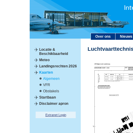
Over ons
Nieuws
Luchtvaarttechni
Locatie &
Beschikbaarheid
Meteo
Landingsrechten 2026
Kaarten
Algemeen
VFR
Obstakels
Startbaan
Disclaimer apron
Extranet Login