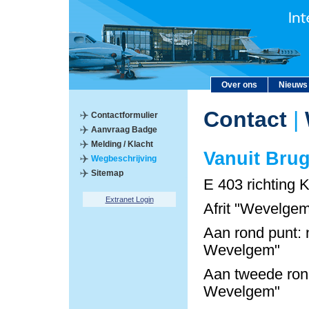
Over ons
Nieuws
Contact
|
Contactformulier
Aanvraag Badge
Melding / Klacht
Vanuit Bru
Wegbeschrijving
Sitemap
E 403 richting K
Extranet Login
Afrit "Wevelgem
Aan rond punt: 
Wevelgem"
Aan tweede rond
Wevelgem"