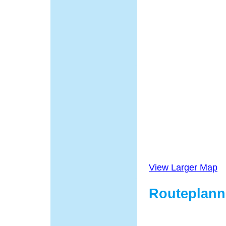
View Larger Map
Routeplann