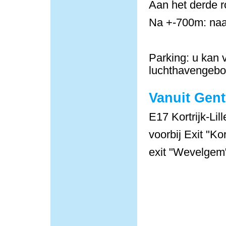
Aan het derde r
Na +-700m: naa
Parking: u kan v
luchthavengeb
Vanuit Gent
E17 Kortrijk-Lill
voorbij Exit "Ko
exit "Wevelgem"