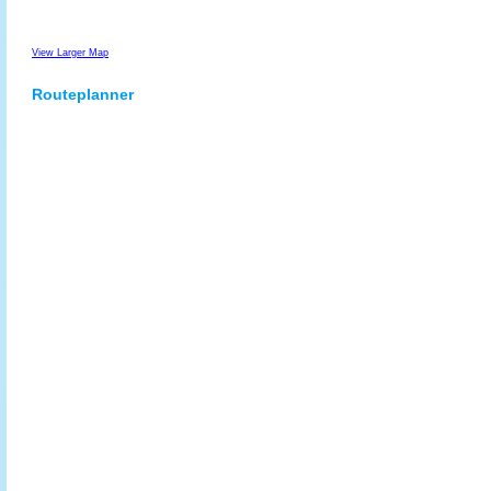
View Larger Map
Routeplanner