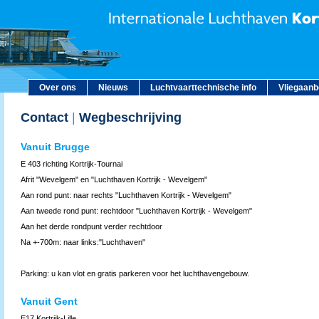
Over ons
Nieuws
Luchtvaarttechnische info
Vliegaan
Contact
|
Wegbeschrijving
Vanuit Brugge
E 403 richting Kortrijk-Tournai
Afrit "Wevelgem" en "Luchthaven Kortrijk - Wevelgem"
Aan rond punt: naar rechts "Luchthaven Kortrijk - Wevelgem"
Aan tweede rond punt: rechtdoor "Luchthaven Kortrijk - Wevelgem"
Aan het derde rondpunt verder rechtdoor
Na +-700m: naar links:"Luchthaven"
Parking: u kan vlot en gratis parkeren voor het luchthavengebouw.
Vanuit Gent
E17 Kortrijk-Lille