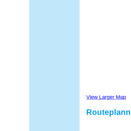
View Larger Map
Routeplann