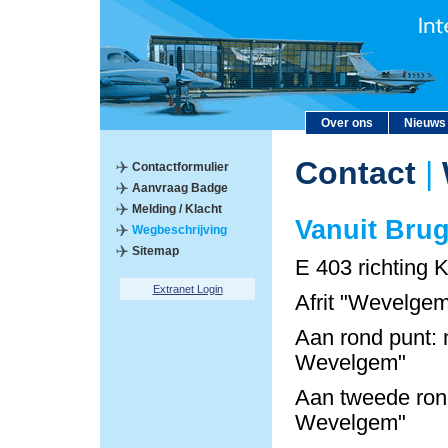
Over ons
Nieuws
Contact
|
Contactformulier
Aanvraag Badge
Melding / Klacht
Vanuit Bru
Wegbeschrijving
Sitemap
E 403 richting K
Extranet Login
Afrit "Wevelgem
Aan rond punt: 
Wevelgem"
Aan tweede rond
Wevelgem"