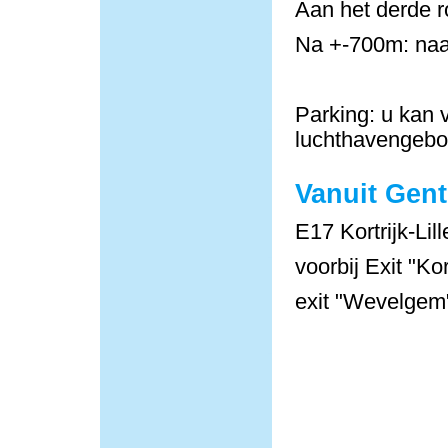
Aan het derde r
Na +-700m: naa
Parking: u kan v
luchthavengeb
Vanuit Gent
E17 Kortrijk-Lill
voorbij Exit "Ko
exit "Wevelgem"