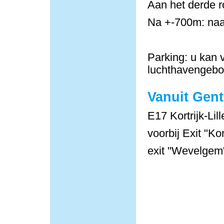
Aan het derde r
Na +-700m: naa
Parking: u kan v
luchthavengeb
Vanuit Gent
E17 Kortrijk-Lill
voorbij Exit "Ko
exit "Wevelgem"