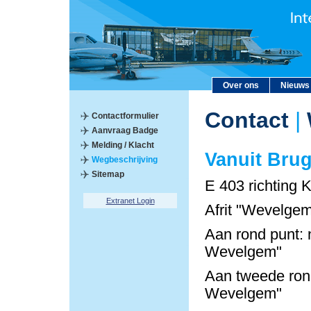
Over ons
Nieuws
Contact
|
Contactformulier
Aanvraag Badge
Melding / Klacht
Vanuit Bru
Wegbeschrijving
Sitemap
E 403 richting K
Extranet Login
Afrit "Wevelgem
Aan rond punt: 
Wevelgem"
Aan tweede rond
Wevelgem"