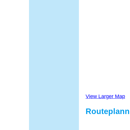
View Larger Map
Routeplann