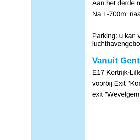
Aan het derde r
Na +-700m: naa
Parking: u kan v
luchthavengeb
Vanuit Gent
E17 Kortrijk-Lill
voorbij Exit "Ko
exit "Wevelgem"