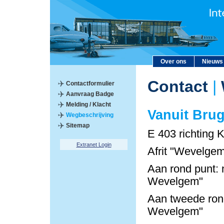
Over ons
Nieuws
Contact
|
Contactformulier
Aanvraag Badge
Melding / Klacht
Vanuit Bru
Wegbeschrijving
Sitemap
E 403 richting K
Extranet Login
Afrit "Wevelgem
Aan rond punt: 
Wevelgem"
Aan tweede rond
Wevelgem"