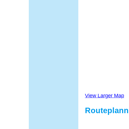
View Larger Map
Routeplann