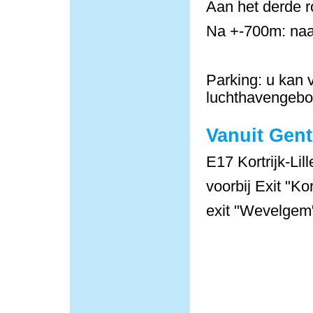
Aan het derde r
Na +-700m: naa
Parking: u kan v
luchthavengeb
Vanuit Gent
E17 Kortrijk-Lill
voorbij Exit "Ko
exit "Wevelgem"