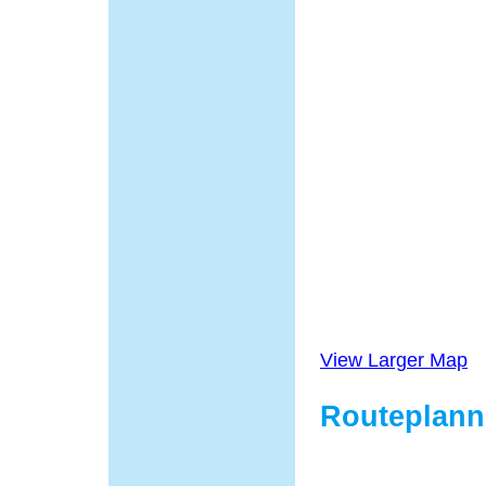
View Larger Map
Routeplann