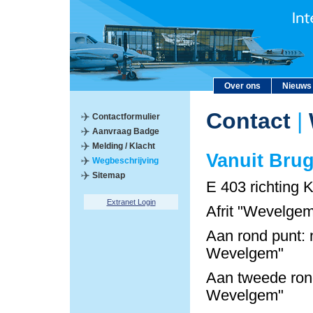
Over ons
Nieuws
Contact
|
Contactformulier
Aanvraag Badge
Melding / Klacht
Vanuit Bru
Wegbeschrijving
Sitemap
E 403 richting K
Extranet Login
Afrit "Wevelgem
Aan rond punt: 
Wevelgem"
Aan tweede rond
Wevelgem"