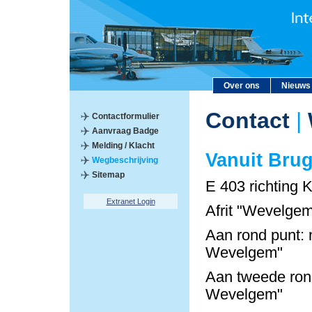
Over ons
Nieuws
Contact
|
Contactformulier
Aanvraag Badge
Melding / Klacht
Vanuit Bru
Wegbeschrijving
Sitemap
E 403 richting K
Extranet Login
Afrit "Wevelgem
Aan rond punt: 
Wevelgem"
Aan tweede rond
Wevelgem"