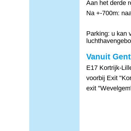
Aan het derde r
Na +-700m: naa
Parking: u kan v
luchthavengeb
Vanuit Gent
E17 Kortrijk-Lill
voorbij Exit "Ko
exit "Wevelgem"