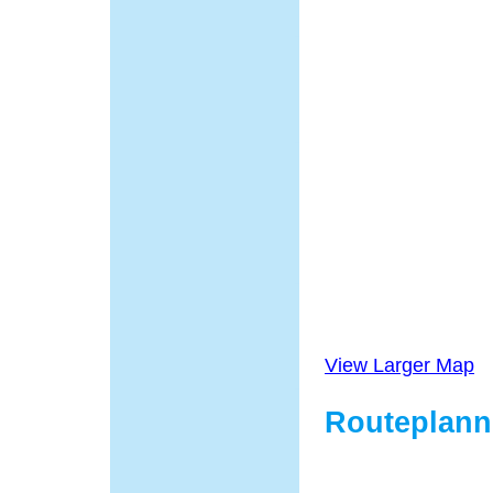
View Larger Map
Routeplann