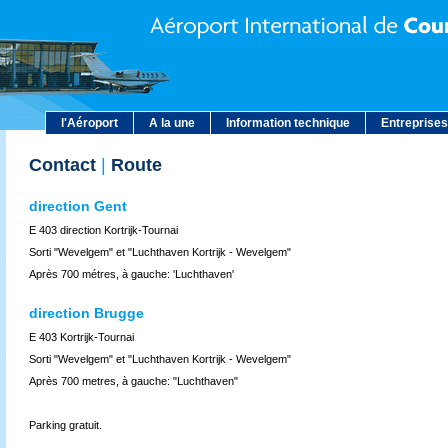
l'Aéroport
A la une
Information technique
Entreprises
Contact
|
Route
direction Gent
E 403 direction Kortrijk-Tournai
Sorti "Wevelgem" et "Luchthaven Kortrijk - Wevelgem"
Après 700 métres, à gauche: 'Luchthaven'
direction Brugge
E 403 Kortrijk-Tournai
Sorti "Wevelgem" et "Luchthaven Kortrijk - Wevelgem"
Après 700 metres, à gauche: "Luchthaven"
Parking gratuit.