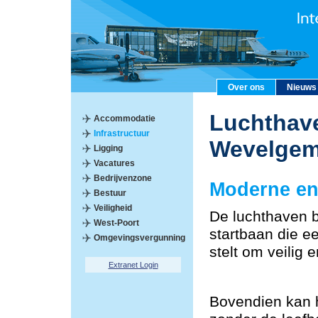
Over ons
Nieuws
Luchthave
Accommodatie
Infrastructuur
Wevelge
Ligging
Vacatures
Bedrijvenzone
Moderne en 
Bestuur
Veiligheid
De luchthaven 
West-Poort
startbaan die ee
Omgevingsvergunning
stelt om veilig 
Extranet Login
Bovendien kan 