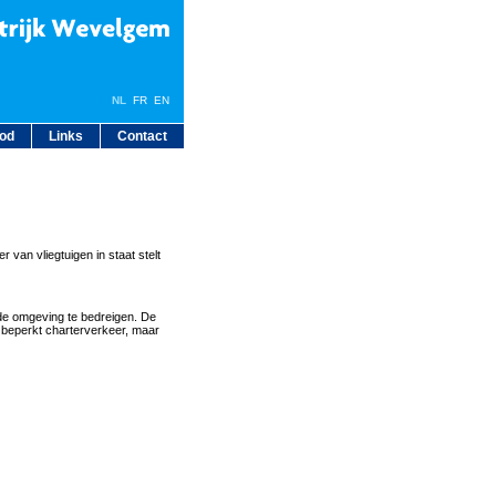
NL
FR
EN
bod
Links
Contact
van vliegtuigen in staat stelt
de omgeving te bedreigen. De
 beperkt charterverkeer, maar