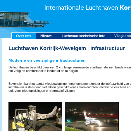
Over ons
Nieuws
Luchtvaarttechnische info
Vliegaan
Luchthaven Kortrijk-Wevelgem
|
Infrastructuur
Moderne en veelzijdige infrastructuren
De luchthaven beschikt over een 2 km lange vernieuwde startbaan die een brede waaier 
om veilig en comfortabel te landen of op te stijgen.
Bovendien kan het aantal vliegbewegingen nog toenemen zonder de leefbaarheid van 
luchthaven is daardoor niet alleen geschikt voor zakenvluchten, medische vluchten en
ook voor piloot­opleidingen en recreatief vliegen.