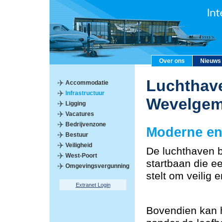
Over ons
Nieuws
Luchthave
Accommodatie
Infrastructuur
Wevelge
Ligging
Vacatures
Bedrijvenzone
Moderne en 
Bestuur
Veiligheid
De luchthaven 
West-Poort
startbaan die ee
Omgevingsvergunning
stelt om veilig 
Extranet Login
Bovendien kan 