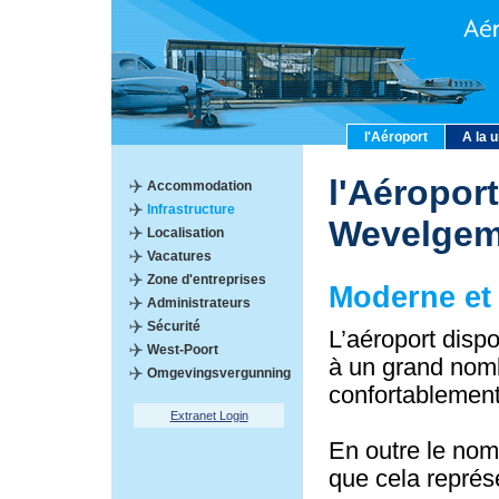
l'Aéroport
A la 
l'Aéroport
Accommodation
Infrastructure
Wevelge
Localisation
Vacatures
Zone d'entreprises
Moderne et 
Administrateurs
Sécurité
L’aéroport disp
West-Poort
à un grand nombr
Omgevingsvergunning
confortablement 
Extranet Login
En outre le nom
que cela représ