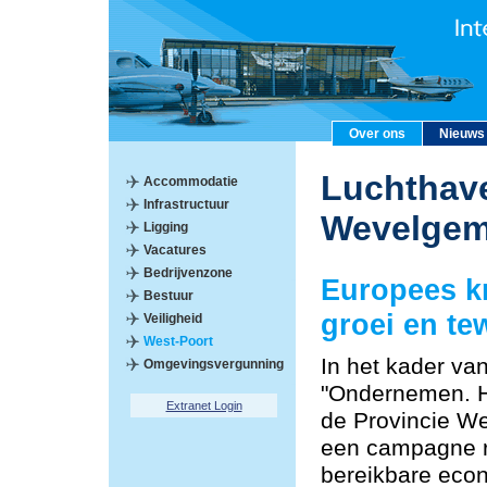
Over ons
Nieuws
Luchthave
Accommodatie
Infrastructuur
Wevelge
Ligging
Vacatures
Bedrijvenzone
Europees k
Bestuur
groei en te
Veiligheid
West-Poort
In het kader va
Omgevingsvergunning
"Ondernemen. He
Extranet Login
de Provincie W
een campagne r
bereikbare econ