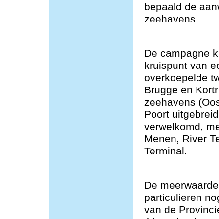
bepaald de aan
zeehavens.
De campagne kre
kruispunt van e
overkoepelde t
Brugge en Kortr
zeehavens (Oos
Poort uitgebrei
verwelkomd, me
Menen, River T
Terminal.
De meerwaarde v
particulieren n
van de Provincie