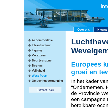
Over ons
Nieuws
Luchthave
Accommodatie
Infrastructuur
Wevelge
Ligging
Vacatures
Bedrijvenzone
Europees k
Bestuur
groei en te
Veiligheid
West-Poort
In het kader va
Omgevingsvergunning
"Ondernemen. He
Extranet Login
de Provincie W
een campagne r
bereikbare econ