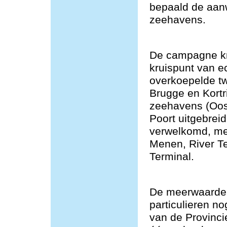
bepaald de aan
zeehavens.
De campagne kre
kruispunt van e
overkoepelde t
Brugge en Kortr
zeehavens (Oos
Poort uitgebrei
verwelkomd, me
Menen, River T
Terminal.
De meerwaarde v
particulieren n
van de Provincie