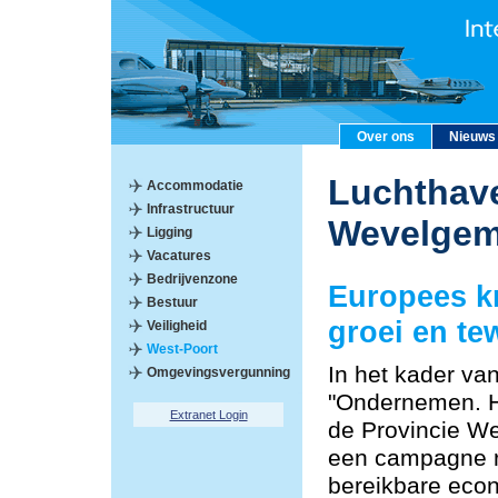
Over ons
Nieuws
Luchthave
Accommodatie
Infrastructuur
Wevelge
Ligging
Vacatures
Bedrijvenzone
Europees k
Bestuur
groei en te
Veiligheid
West-Poort
In het kader va
Omgevingsvergunning
"Ondernemen. He
Extranet Login
de Provincie W
een campagne r
bereikbare econ