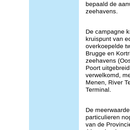
bepaald de aan
zeehavens.
De campagne kre
kruispunt van e
overkoepelde t
Brugge en Kortr
zeehavens (Oos
Poort uitgebrei
verwelkomd, me
Menen, River T
Terminal.
De meerwaarde v
particulieren n
van de Provincie