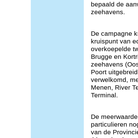
bepaald de aan
zeehavens.
De campagne kre
kruispunt van e
overkoepelde t
Brugge en Kortr
zeehavens (Oos
Poort uitgebrei
verwelkomd, me
Menen, River T
Terminal.
De meerwaarde v
particulieren n
van de Provincie