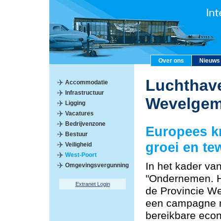
Over ons
Nieuws
Luchthave
Accommodatie
Infrastructuur
Wevelge
Ligging
Vacatures
Bedrijvenzone
Europees k
Bestuur
groei en te
Veiligheid
West-Poort
In het kader va
Omgevingsvergunning
"Ondernemen. He
Extranet Login
de Provincie W
een campagne r
bereikbare econ