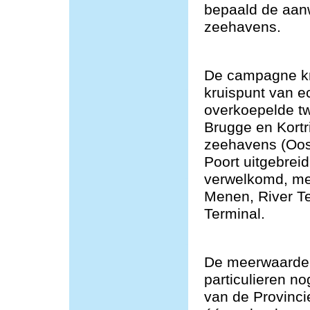
bepaald de aan
zeehavens.
De campagne kre
kruispunt van e
overkoepelde t
Brugge en Kortr
zeehavens (Oos
Poort uitgebrei
verwelkomd, me
Menen, River T
Terminal.
De meerwaarde v
particulieren n
van de Provincie