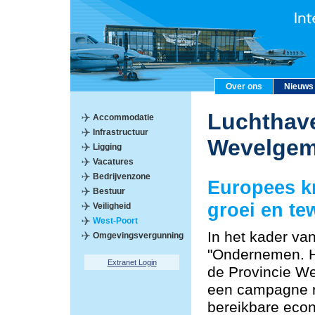
Over ons
Nieuws
Luchthave
Accommodatie
Infrastructuur
Wevelge
Ligging
Vacatures
Bedrijvenzone
Europees k
Bestuur
groei en te
Veiligheid
West-Poort
In het kader va
Omgevingsvergunning
"Ondernemen. He
Extranet Login
de Provincie W
een campagne r
bereikbare econ