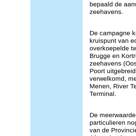
bepaald de aan
zeehavens.
De campagne kre
kruispunt van e
overkoepelde t
Brugge en Kortr
zeehavens (Oos
Poort uitgebrei
verwelkomd, me
Menen, River T
Terminal.
De meerwaarde v
particulieren n
van de Provincie