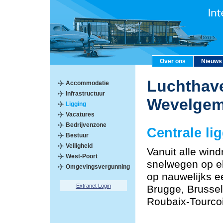
Over ons
Nieuws
Luchthave
Accommodatie
Infrastructuur
Wevelge
Ligging
Vacatures
Bedrijvenzone
Centrale li
Bestuur
Veiligheid
Vanuit alle windr
West-Poort
snelwegen op el
Omgevingsvergunning
op nauwelijks e
Extranet Login
Brugge, Brussel,
Roubaix-Tourco