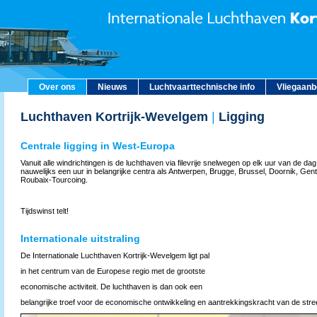
Over ons
Nieuws
Luchtvaarttechnische info
Vliegaan
Luchthaven Kortrijk-Wevelgem
|
Ligging
Centrale ligging in West-Europa
Vanuit alle windrichtingen is de lucht­haven via filevrije snelwegen op elk uur van de dag
nauwelijks een uur in belangrijke centra als Antwerpen, Brugge, Brussel, Doornik, Gent, 
Roubaix-Tourcoing.
Tijdswinst telt!
Internationale uitstraling
De Internationale Luchthaven Kortrijk-Wevelgem ligt pal
in het centrum van de Europese regio met de grootste
economische activiteit. De luchthaven is dan ook een
belangrijke troef voor de economische ontwikkeling en aantrekkingskracht van de str