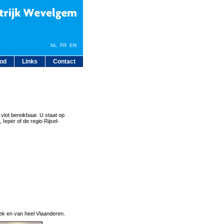
NL
FR
EN
bod
Links
Contact
 vlot bereikbaar. U staat op
Ieper of de regio Rijsel-
eek en van heel Vlaanderen.