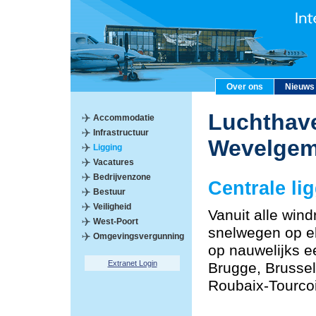
Over ons
Nieuws
Luchthave
Accommodatie
Infrastructuur
Wevelge
Ligging
Vacatures
Bedrijvenzone
Centrale li
Bestuur
Veiligheid
Vanuit alle windr
West-Poort
snelwegen op el
Omgevingsvergunning
op nauwelijks e
Extranet Login
Brugge, Brussel,
Roubaix-Tourco