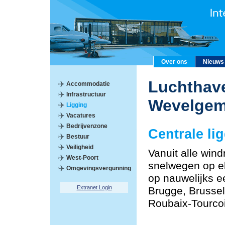
Over ons
Nieuws
Luchthave
Accommodatie
Infrastructuur
Wevelge
Ligging
Vacatures
Bedrijvenzone
Centrale li
Bestuur
Veiligheid
Vanuit alle windr
West-Poort
snelwegen op el
Omgevingsvergunning
op nauwelijks e
Extranet Login
Brugge, Brussel,
Roubaix-Tourco