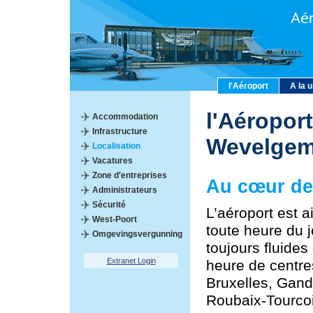
l'Aéroport
A la 
l'Aéroport
Accommodation
Infrastructure
Wevelge
Localisation
Vacatures
Zone d'entreprises
Au cœur de 
Administrateurs
Sécurité
L’aéroport est 
West-Poort
toute heure du 
Omgevingsvergunning
toujours fluides
Extranet Login
heure de centre
Bruxelles, Gand,
Roubaix-Tourco