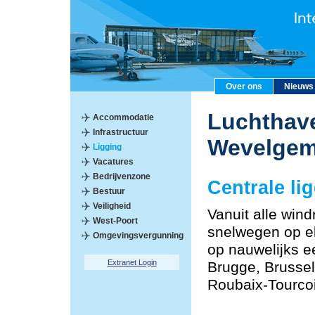
Over ons
Nieuws
Luchthave
Accommodatie
Infrastructuur
Wevelge
Ligging
Vacatures
Bedrijvenzone
Centrale li
Bestuur
Veiligheid
Vanuit alle windr
West-Poort
snelwegen op el
Omgevingsvergunning
op nauwelijks e
Extranet Login
Brugge, Brussel,
Roubaix-Tourco